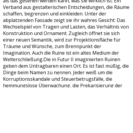
als das gesehen werden kann, was sie wirklich ist: Ein
Verband aus gestalterischen Entscheidungen, die Räume
schaffen, begrenzen und einkleiden. Unter der
abplatzenden Fassade zeigt sie ihr wahres Gesicht: Das
Wechselspiel von Tragen und Lasten, das Verhältnis von
Konstruktion und Ornament. Zugleich öffnet sie sich
einer neuen Semantik, wird zur Projektionsfläche für
Träume und Wünsche, zum Brennpunkt der
Imagination. Auch die Ruine ist ein altes Medium der
Welterschließung.Die in Futur II imaginierten Ruinen
geben dem Untragbaren einen Ort. Es ist fast müßig, die
Dinge beim Namen zu nennen. Jeder weiß um die
Korruptionsskandale und Steuerbetrugsfälle, die
hemmungslose Überwachung, die Prekarisierung der
Arbeitswelt, die Unmenschlichkeit der Neuen Rechten,
den Preis der Suchmaschinen, die uns besser kennen, als
wir selbst. […] Die Ruine ist hier kein finaler Endpunkt,
sondern der Steinbruch des Neuen. Sie stellt die
Möglichkeit dar, mit der Macht zu brechen, die Utopie zu
denken.
(Auszug aus dem Text
Zeit zu gehen
, Hanna Böge und